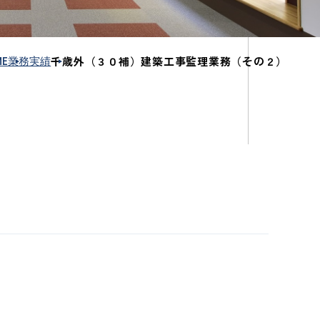
ME
業務実績
千歳外（３０補）建築工事監理業務（その２）