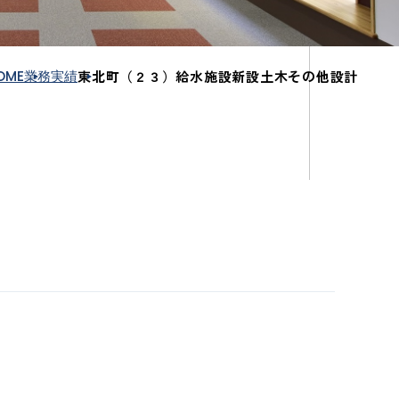
OME
業務実績
東北町（２３）給水施設新設土木その他設計